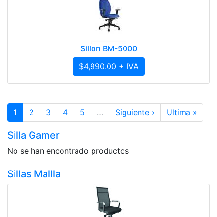
Sillon BM-5000
$4,990.00 + IVA
1
2
3
4
5
…
Siguiente ›
Última »
Silla Gamer
No se han encontrado productos
Sillas Mallla