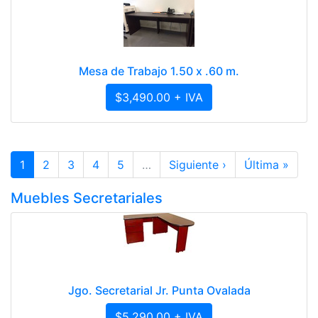
Mesa de Trabajo 1.50 x .60 m.
$3,490.00 + IVA
1
2
3
4
5
…
Siguiente ›
Última »
Muebles Secretariales
Jgo. Secretarial Jr. Punta Ovalada
$5,290.00 + IVA