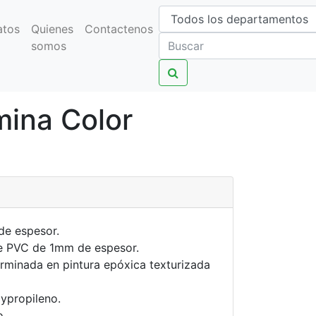
atos
Quienes
Contactenos
somos
ina Color
de espesor.
e PVC de 1mm de espesor.
erminada en pintura epóxica texturizada
ypropileno.
o.