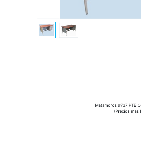
Matamoros #737 PTE Ce
(Precios más I