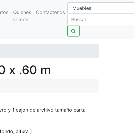
atos
Quienes
Contactenos
somos
0 x .60 m
lero y 1 cajon de archivo tamaño carta
fondo, altura )