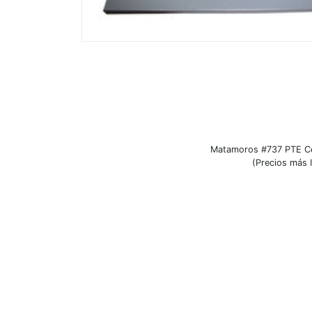
Matamoros #737 PTE Ce
(Precios más I